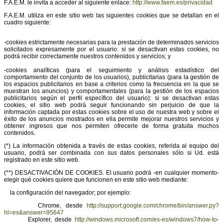
F.A.E.M. le invita a acceder al siguiente enlace:
http://www.faem.es/privacidad
F.A.E.M. utiliza en este sitio web las siguientes cookies que se detallan en el
cuadro siguiente:
-cookies estrictamente necesarias para la prestación de determinados servicios
solicitados expresamente por el usuario: si se desactivan estas cookies, no
podrá recibir correctamente nuestros contenidos y servicios; y
-cookies analíticas (para el seguimiento y análisis estadístico del
comportamiento del conjunto de los usuarios), publicitarias (para la gestión de
los espacios publicitarios en base a criterios como la frecuencia en la que se
muestran los anuncios) y comportamentales (para la gestión de los espacios
publicitarios según el perfil específico del usuario): si se desactivan estas
cookies, el sitio web podrá seguir funcionando sin perjuicio de que la
información captada por estas cookies sobre el uso de nuestra web y sobre el
éxito de los anuncios mostrados en ella permite mejorar nuestros servicios y
obtener ingresos que nos permiten ofrecerle de forma gratuita muchos
contenidos.
(*) La información obtenida a través de estas cookies, referida al equipo del
usuario, podrá ser combinada con sus datos personales sólo si Ud. está
registrado en este sitio web.
(**) DESACTIVACIÓN DE COOKIES. El usuario podrá -en cualquier momento-
elegir qué cookies quiere que funcionen en este sitio web mediante:
la configuración del navegador; por ejemplo:
Chrome, desde
http://support.google.com/chrome/bin/answer.py?
hl=es&answer=95647
Explorer, desde
http://windows.microsoft.com/es-es/windows7/how-to-