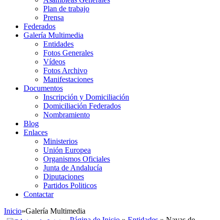
Plan de trabajo
Prensa
Federados
Galería Multimedia
Entidades
Fotos Generales
Vídeos
Fotos Archivo
Manifestaciones
Documentos
Inscripción y Domiciliación
Domiciliación Federados
Nombramiento
Blog
Enlaces
Ministerios
Unión Europea
Organismos Oficiales
Junta de Andalucía
Diputaciones
Partidos Politicos
Contactar
Inicio
»
Galería Multimedia
Página de Inicio
»
Entidades
» Navas de