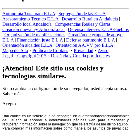
Autonomía Total para E.L.A
|
Segregación de las E.L.A
|
Asesoramiento Técnico E.L.A
|
Desarrollo Rural en Andalucía
|
Desarrollo local Andalucía
|
Competencias Reales y Claras
|
Creación nueva ley Admon.Local
|
Defensa intereses E.L.A/Pueblos
|
Organización de manifestaciones
|
Creación de grupos de apoyo
E.L.A
|
Financiación justa E.L.A
|
Defensa patrimonio E.L.A
|
Orientación alcaldes E.L.A
|
Orientación AA.VV pro E.L.A
|
Mapa del Sito
·
Política de Cookies
·
Privacidad
·
Aviso
Legal
·
Copyright 2015
·
Diseñada y Creada por ifcnet.es
¡Atención! Este sitio usa cookies y
tecnologías similares.
Si no cambia la configuración de su navegador, usted acepta su uso.
Saber más
Acepto
Una cookie es un fichero que se descarga en el ordenador/smartphone/tablet
del usuario al acceder a determinadas páginas web para almacenar y
recuperar información sobre la navegación que se efectúa desde dicho equipo.
Para conocer más información sobre como maneja los asuntos de privacidad