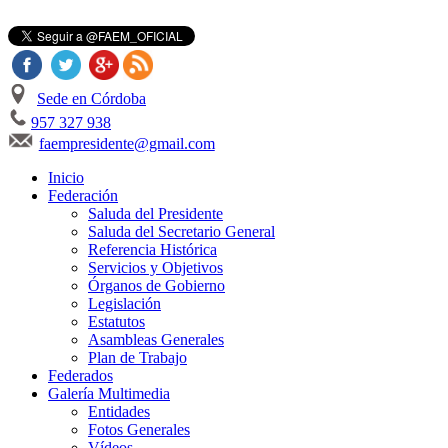
Sede en Córdoba
957 327 938
faempresidente@gmail.com
Inicio
Federación
Saluda del Presidente
Saluda del Secretario General
Referencia Histórica
Servicios y Objetivos
Órganos de Gobierno
Legislación
Estatutos
Asambleas Generales
Plan de Trabajo
Federados
Galería Multimedia
Entidades
Fotos Generales
Vídeos