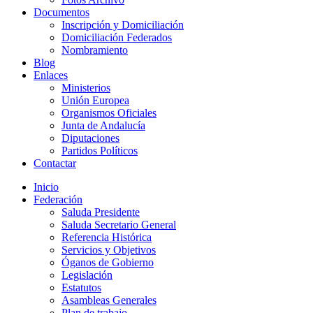
Documentos
Inscripción y Domiciliación
Domiciliación Federados
Nombramiento
Blog
Enlaces
Ministerios
Unión Europea
Organismos Oficiales
Junta de Andalucía
Diputaciones
Partidos Políticos
Contactar
Inicio
Federación
Saluda Presidente
Saluda Secretario General
Referencia Histórica
Servicios y Objetivos
Óganos de Gobierno
Legislación
Estatutos
Asambleas Generales
Plan de trabajo