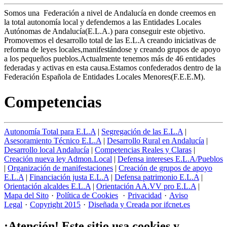
Somos una Federación a nivel de Andalucía en donde creemos en
la total autonomía local y defendemos a las Entidades Locales
Autónomas de Andalucía(E.L.A.) para conseguir este objetivo.
Promovemos el desarrollo total de las E.L.A creando iniciativas de
reforma de leyes locales,manifestándose y creando grupos de apoyo
a los pequeños pueblos.Actualmente tenemos más de 46 entidades
federadas y activas en esta causa.Estamos confederados dentro de la
Federación Española de Entidades Locales Menores(F.E.E.M).
Competencias
Autonomía Total para E.L.A
|
Segregación de las E.L.A
|
Asesoramiento Técnico E.L.A
|
Desarrollo Rural en Andalucía
|
Desarrollo local Andalucía
|
Competencias Reales y Claras
|
Creación nueva ley Admon.Local
|
Defensa intereses E.L.A/Pueblos
|
Organización de manifestaciones
|
Creación de grupos de apoyo
E.L.A
|
Financiación justa E.L.A
|
Defensa patrimonio E.L.A
|
Orientación alcaldes E.L.A
|
Orientación AA.VV pro E.L.A
|
Mapa del Sito
·
Política de Cookies
·
Privacidad
·
Aviso
Legal
·
Copyright 2015
·
Diseñada y Creada por ifcnet.es
¡Atención! Este sitio usa cookies y