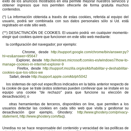
éxito de los anuncios mostrados en ella permite mejorar nuestros servicios y
obtener ingresos que nos permiten ofrecerle de forma gratuita muchos
contenidos.
(*) La información obtenida a través de estas cookies, referida al equipo del
usuario, podrá ser combinada con sus datos personales sólo si Ud. está
registrado en este sitio web.
(**) DESACTIVACIÓN DE COOKIES. El usuario podrá -en cualquier momento-
elegir qué cookies quiere que funcionen en este sitio web mediante:
la configuración del navegador; por ejemplo:
Chrome, desde
http://support.google.com/chrome/bin/answer.py?
hl=es&answer=95647
Explorer, desde
http://windows.microsoft.com/es-es/windows7/how-to-
manage-cookies-in-internet-explorer-9
Firefox, desde
http://support.mozilla.org/es/kb/habilitar-y-deshabilitar-
cookies-que-los-sitios-we
Safari, desde
http://support.apple.com/kb/ph5042
los sistemas de opt-out específicos indicados en la tabla anterior respecto de
la cookie de que se trate (estos sistemas pueden conllevar que se instale en su
equipo una cookie "de rechazo" para que funcione su elección de
desactivación); o
otras herramientas de terceros, disponibles on line, que permiten a los
usuarios detectar las cookies en cada sitio web que visita y gestionar su
desactivación (por ejemplo, Ghostery:
http://www.ghostery.com/privacy-
statement
,
http://www.ghostery.com/faq
).
Unedisa no se hace responsable del contenido y veracidad de las políticas de