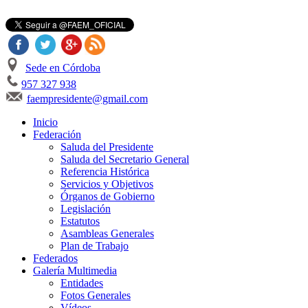
Sede en Córdoba
957 327 938
faempresidente@gmail.com
Inicio
Federación
Saluda del Presidente
Saluda del Secretario General
Referencia Histórica
Servicios y Objetivos
Órganos de Gobierno
Legislación
Estatutos
Asambleas Generales
Plan de Trabajo
Federados
Galería Multimedia
Entidades
Fotos Generales
Vídeos