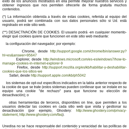
éxito de los anuncios mostrados en ella permite mejorar nuestros servicios y
obtener ingresos que nos permiten ofrecerle de forma gratuita muchos
contenidos.
(*) La información obtenida a través de estas cookies, referida al equipo del
usuario, podrá ser combinada con sus datos personales sólo si Ud. está
registrado en este sitio web.
(**) DESACTIVACIÓN DE COOKIES. El usuario podrá -en cualquier momento-
elegir qué cookies quiere que funcionen en este sitio web mediante:
la configuración del navegador; por ejemplo:
Chrome, desde
http://support.google.com/chrome/bin/answer.py?
hl=es&answer=95647
Explorer, desde
http://windows.microsoft.com/es-es/windows7/how-to-
manage-cookies-in-internet-explorer-9
Firefox, desde
http://support.mozilla.org/es/kb/habilitar-y-deshabilitar-
cookies-que-los-sitios-we
Safari, desde
http://support.apple.com/kb/ph5042
los sistemas de opt-out específicos indicados en la tabla anterior respecto de
la cookie de que se trate (estos sistemas pueden conllevar que se instale en su
equipo una cookie "de rechazo" para que funcione su elección de
desactivación); o
otras herramientas de terceros, disponibles on line, que permiten a los
usuarios detectar las cookies en cada sitio web que visita y gestionar su
desactivación (por ejemplo, Ghostery:
http://www.ghostery.com/privacy-
statement
,
http://www.ghostery.com/faq
).
Unedisa no se hace responsable del contenido y veracidad de las políticas de