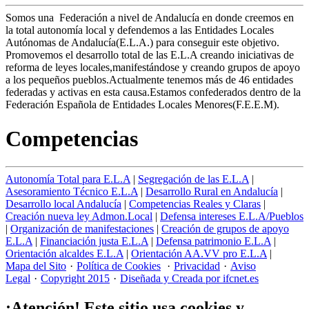
Somos una Federación a nivel de Andalucía en donde creemos en
la total autonomía local y defendemos a las Entidades Locales
Autónomas de Andalucía(E.L.A.) para conseguir este objetivo.
Promovemos el desarrollo total de las E.L.A creando iniciativas de
reforma de leyes locales,manifestándose y creando grupos de apoyo
a los pequeños pueblos.Actualmente tenemos más de 46 entidades
federadas y activas en esta causa.Estamos confederados dentro de la
Federación Española de Entidades Locales Menores(F.E.E.M).
Competencias
Autonomía Total para E.L.A
|
Segregación de las E.L.A
|
Asesoramiento Técnico E.L.A
|
Desarrollo Rural en Andalucía
|
Desarrollo local Andalucía
|
Competencias Reales y Claras
|
Creación nueva ley Admon.Local
|
Defensa intereses E.L.A/Pueblos
|
Organización de manifestaciones
|
Creación de grupos de apoyo
E.L.A
|
Financiación justa E.L.A
|
Defensa patrimonio E.L.A
|
Orientación alcaldes E.L.A
|
Orientación AA.VV pro E.L.A
|
Mapa del Sito
·
Política de Cookies
·
Privacidad
·
Aviso
Legal
·
Copyright 2015
·
Diseñada y Creada por ifcnet.es
¡Atención! Este sitio usa cookies y