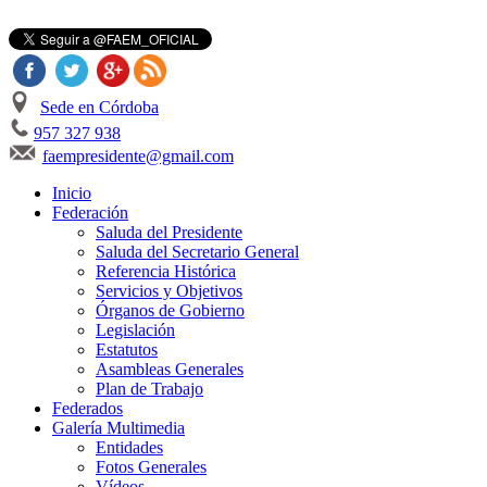
Sede en Córdoba
957 327 938
faempresidente@gmail.com
Inicio
Federación
Saluda del Presidente
Saluda del Secretario General
Referencia Histórica
Servicios y Objetivos
Órganos de Gobierno
Legislación
Estatutos
Asambleas Generales
Plan de Trabajo
Federados
Galería Multimedia
Entidades
Fotos Generales
Vídeos