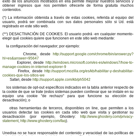
éxito de los anuncios mostrados en ella permite mejorar nuestros servicios y
obtener ingresos que nos permiten ofrecerle de forma gratuita muchos
contenidos.
(*) La información obtenida a través de estas cookies, referida al equipo del
usuario, podrá ser combinada con sus datos personales sólo si Ud. está
registrado en este sitio web.
(**) DESACTIVACIÓN DE COOKIES. El usuario podrá -en cualquier momento-
elegir qué cookies quiere que funcionen en este sitio web mediante:
la configuración del navegador; por ejemplo:
Chrome, desde
http://support.google.com/chrome/bin/answer.py?
hl=es&answer=95647
Explorer, desde
http://windows.microsoft.com/es-es/windows7/how-to-
manage-cookies-in-internet-explorer-9
Firefox, desde
http://support.mozilla.org/es/kb/habilitar-y-deshabilitar-
cookies-que-los-sitios-we
Safari, desde
http://support.apple.com/kb/ph5042
los sistemas de opt-out específicos indicados en la tabla anterior respecto de
la cookie de que se trate (estos sistemas pueden conllevar que se instale en su
equipo una cookie "de rechazo" para que funcione su elección de
desactivación); o
otras herramientas de terceros, disponibles on line, que permiten a los
usuarios detectar las cookies en cada sitio web que visita y gestionar su
desactivación (por ejemplo, Ghostery:
http://www.ghostery.com/privacy-
statement
,
http://www.ghostery.com/faq
).
Unedisa no se hace responsable del contenido y veracidad de las políticas de