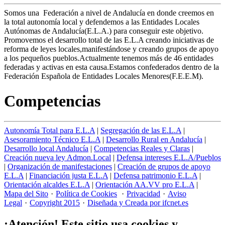
Somos una Federación a nivel de Andalucía en donde creemos en
la total autonomía local y defendemos a las Entidades Locales
Autónomas de Andalucía(E.L.A.) para conseguir este objetivo.
Promovemos el desarrollo total de las E.L.A creando iniciativas de
reforma de leyes locales,manifestándose y creando grupos de apoyo
a los pequeños pueblos.Actualmente tenemos más de 46 entidades
federadas y activas en esta causa.Estamos confederados dentro de la
Federación Española de Entidades Locales Menores(F.E.E.M).
Competencias
Autonomía Total para E.L.A
|
Segregación de las E.L.A
|
Asesoramiento Técnico E.L.A
|
Desarrollo Rural en Andalucía
|
Desarrollo local Andalucía
|
Competencias Reales y Claras
|
Creación nueva ley Admon.Local
|
Defensa intereses E.L.A/Pueblos
|
Organización de manifestaciones
|
Creación de grupos de apoyo
E.L.A
|
Financiación justa E.L.A
|
Defensa patrimonio E.L.A
|
Orientación alcaldes E.L.A
|
Orientación AA.VV pro E.L.A
|
Mapa del Sito
·
Política de Cookies
·
Privacidad
·
Aviso
Legal
·
Copyright 2015
·
Diseñada y Creada por ifcnet.es
¡Atención! Este sitio usa cookies y