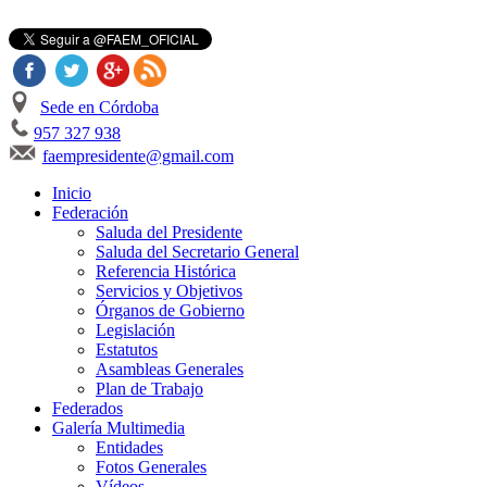
Sede en Córdoba
957 327 938
faempresidente@gmail.com
Inicio
Federación
Saluda del Presidente
Saluda del Secretario General
Referencia Histórica
Servicios y Objetivos
Órganos de Gobierno
Legislación
Estatutos
Asambleas Generales
Plan de Trabajo
Federados
Galería Multimedia
Entidades
Fotos Generales
Vídeos