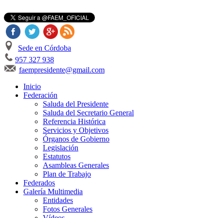
Sede en Córdoba
957 327 938
faempresidente@gmail.com
Inicio
Federación
Saluda del Presidente
Saluda del Secretario General
Referencia Histórica
Servicios y Objetivos
Órganos de Gobierno
Legislación
Estatutos
Asambleas Generales
Plan de Trabajo
Federados
Galería Multimedia
Entidades
Fotos Generales
Vídeos