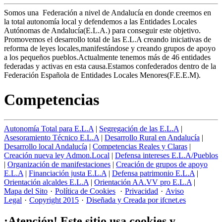
Somos una Federación a nivel de Andalucía en donde creemos en
la total autonomía local y defendemos a las Entidades Locales
Autónomas de Andalucía(E.L.A.) para conseguir este objetivo.
Promovemos el desarrollo total de las E.L.A creando iniciativas de
reforma de leyes locales,manifestándose y creando grupos de apoyo
a los pequeños pueblos.Actualmente tenemos más de 46 entidades
federadas y activas en esta causa.Estamos confederados dentro de la
Federación Española de Entidades Locales Menores(F.E.E.M).
Competencias
Autonomía Total para E.L.A
|
Segregación de las E.L.A
|
Asesoramiento Técnico E.L.A
|
Desarrollo Rural en Andalucía
|
Desarrollo local Andalucía
|
Competencias Reales y Claras
|
Creación nueva ley Admon.Local
|
Defensa intereses E.L.A/Pueblos
|
Organización de manifestaciones
|
Creación de grupos de apoyo
E.L.A
|
Financiación justa E.L.A
|
Defensa patrimonio E.L.A
|
Orientación alcaldes E.L.A
|
Orientación AA.VV pro E.L.A
|
Mapa del Sito
·
Política de Cookies
·
Privacidad
·
Aviso
Legal
·
Copyright 2015
·
Diseñada y Creada por ifcnet.es
¡Atención! Este sitio usa cookies y