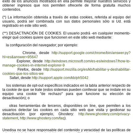
éxito de los anuncios mostrados en ella permite mejorar nuestros servicios y
obtener ingresos que nos permiten ofrecerle de forma gratuita muchos
contenidos.
(*) La información obtenida a través de estas cookies, referida al equipo del
usuario, podrá ser combinada con sus datos personales sólo si Ud. está
registrado en este sitio web.
(**) DESACTIVACIÓN DE COOKIES. El usuario podrá -en cualquier momento-
elegir qué cookies quiere que funcionen en este sitio web mediante:
la configuración del navegador; por ejemplo:
Chrome, desde
http://support.google.com/chrome/bin/answer.py?
hl=es&answer=95647
Explorer, desde
http://windows.microsoft.com/es-es/windows7/how-to-
manage-cookies-in-internet-explorer-9
Firefox, desde
http://support.mozilla.org/es/kb/habilitar-y-deshabilitar-
cookies-que-los-sitios-we
Safari, desde
http://support.apple.com/kb/ph5042
los sistemas de opt-out específicos indicados en la tabla anterior respecto de
la cookie de que se trate (estos sistemas pueden conllevar que se instale en su
equipo una cookie "de rechazo" para que funcione su elección de
desactivación); o
otras herramientas de terceros, disponibles on line, que permiten a los
usuarios detectar las cookies en cada sitio web que visita y gestionar su
desactivación (por ejemplo, Ghostery:
http://www.ghostery.com/privacy-
statement
,
http://www.ghostery.com/faq
).
Unedisa no se hace responsable del contenido y veracidad de las políticas de