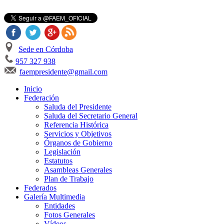
Sede en Córdoba
957 327 938
faempresidente@gmail.com
Inicio
Federación
Saluda del Presidente
Saluda del Secretario General
Referencia Histórica
Servicios y Objetivos
Órganos de Gobierno
Legislación
Estatutos
Asambleas Generales
Plan de Trabajo
Federados
Galería Multimedia
Entidades
Fotos Generales
Vídeos