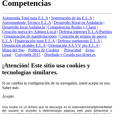
Competencias
Autonomía Total para E.L.A
|
Segregación de las E.L.A
|
Asesoramiento Técnico E.L.A
|
Desarrollo Rural en Andalucía
|
Desarrollo local Andalucía
|
Competencias Reales y Claras
|
Creación nueva ley Admon.Local
|
Defensa intereses E.L.A/Pueblos
|
Organización de manifestaciones
|
Creación de grupos de apoyo
E.L.A
|
Financiación justa E.L.A
|
Defensa patrimonio E.L.A
|
Orientación alcaldes E.L.A
|
Orientación AA.VV pro E.L.A
|
Mapa del Sito
·
Política de Cookies
·
Privacidad
·
Aviso
Legal
·
Copyright 2015
·
Diseñada y Creada por ifcnet.es
¡Atención! Este sitio usa cookies y
tecnologías similares.
Si no cambia la configuración de su navegador, usted acepta su uso.
Saber más
Acepto
Una cookie es un fichero que se descarga en el ordenador/smartphone/tablet
del usuario al acceder a determinadas páginas web para almacenar y