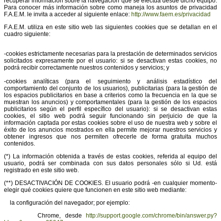
recuperar información sobre la navegación que se efectúa desde dicho equipo.
Para conocer más información sobre como maneja los asuntos de privacidad
F.A.E.M. le invita a acceder al siguiente enlace:
http://www.faem.es/privacidad
F.A.E.M. utiliza en este sitio web las siguientes cookies que se detallan en el
cuadro siguiente:
-cookies estrictamente necesarias para la prestación de determinados servicios
solicitados expresamente por el usuario: si se desactivan estas cookies, no
podrá recibir correctamente nuestros contenidos y servicios; y
-cookies analíticas (para el seguimiento y análisis estadístico del
comportamiento del conjunto de los usuarios), publicitarias (para la gestión de
los espacios publicitarios en base a criterios como la frecuencia en la que se
muestran los anuncios) y comportamentales (para la gestión de los espacios
publicitarios según el perfil específico del usuario): si se desactivan estas
cookies, el sitio web podrá seguir funcionando sin perjuicio de que la
información captada por estas cookies sobre el uso de nuestra web y sobre el
éxito de los anuncios mostrados en ella permite mejorar nuestros servicios y
obtener ingresos que nos permiten ofrecerle de forma gratuita muchos
contenidos.
(*) La información obtenida a través de estas cookies, referida al equipo del
usuario, podrá ser combinada con sus datos personales sólo si Ud. está
registrado en este sitio web.
(**) DESACTIVACIÓN DE COOKIES. El usuario podrá -en cualquier momento-
elegir qué cookies quiere que funcionen en este sitio web mediante:
la configuración del navegador; por ejemplo:
Chrome, desde
http://support.google.com/chrome/bin/answer.py?