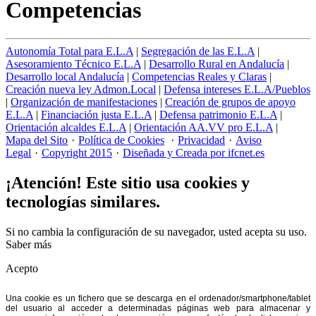
Competencias
Autonomía Total para E.L.A
|
Segregación de las E.L.A
|
Asesoramiento Técnico E.L.A
|
Desarrollo Rural en Andalucía
|
Desarrollo local Andalucía
|
Competencias Reales y Claras
|
Creación nueva ley Admon.Local
|
Defensa intereses E.L.A/Pueblos
|
Organización de manifestaciones
|
Creación de grupos de apoyo
E.L.A
|
Financiación justa E.L.A
|
Defensa patrimonio E.L.A
|
Orientación alcaldes E.L.A
|
Orientación AA.VV pro E.L.A
|
Mapa del Sito
·
Política de Cookies
·
Privacidad
·
Aviso
Legal
·
Copyright 2015
·
Diseñada y Creada por ifcnet.es
¡Atención! Este sitio usa cookies y
tecnologías similares.
Si no cambia la configuración de su navegador, usted acepta su uso.
Saber más
Acepto
Una cookie es un fichero que se descarga en el ordenador/smartphone/tablet
del usuario al acceder a determinadas páginas web para almacenar y