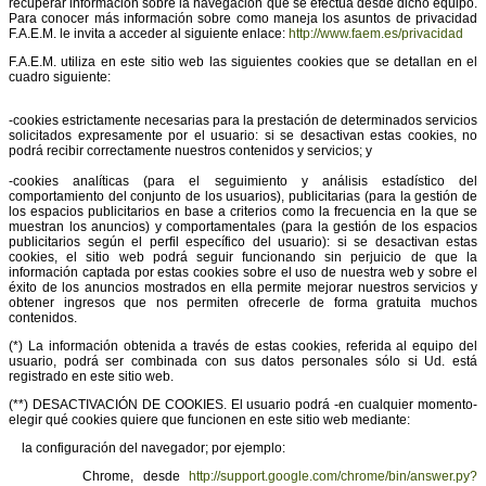
recuperar información sobre la navegación que se efectúa desde dicho equipo.
Para conocer más información sobre como maneja los asuntos de privacidad
F.A.E.M. le invita a acceder al siguiente enlace:
http://www.faem.es/privacidad
F.A.E.M. utiliza en este sitio web las siguientes cookies que se detallan en el
cuadro siguiente:
-cookies estrictamente necesarias para la prestación de determinados servicios
solicitados expresamente por el usuario: si se desactivan estas cookies, no
podrá recibir correctamente nuestros contenidos y servicios; y
-cookies analíticas (para el seguimiento y análisis estadístico del
comportamiento del conjunto de los usuarios), publicitarias (para la gestión de
los espacios publicitarios en base a criterios como la frecuencia en la que se
muestran los anuncios) y comportamentales (para la gestión de los espacios
publicitarios según el perfil específico del usuario): si se desactivan estas
cookies, el sitio web podrá seguir funcionando sin perjuicio de que la
información captada por estas cookies sobre el uso de nuestra web y sobre el
éxito de los anuncios mostrados en ella permite mejorar nuestros servicios y
obtener ingresos que nos permiten ofrecerle de forma gratuita muchos
contenidos.
(*) La información obtenida a través de estas cookies, referida al equipo del
usuario, podrá ser combinada con sus datos personales sólo si Ud. está
registrado en este sitio web.
(**) DESACTIVACIÓN DE COOKIES. El usuario podrá -en cualquier momento-
elegir qué cookies quiere que funcionen en este sitio web mediante:
la configuración del navegador; por ejemplo:
Chrome, desde
http://support.google.com/chrome/bin/answer.py?