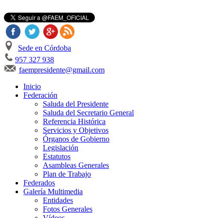
Sede en Córdoba
957 327 938
faempresidente@gmail.com
Inicio
Federación
Saluda del Presidente
Saluda del Secretario General
Referencia Histórica
Servicios y Objetivos
Órganos de Gobierno
Legislación
Estatutos
Asambleas Generales
Plan de Trabajo
Federados
Galería Multimedia
Entidades
Fotos Generales
Vídeos