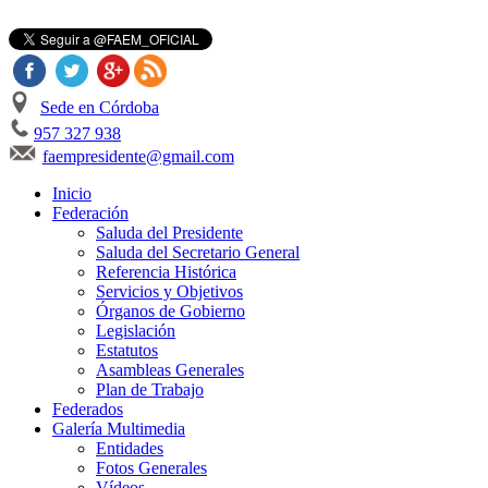
Sede en Córdoba
957 327 938
faempresidente@gmail.com
Inicio
Federación
Saluda del Presidente
Saluda del Secretario General
Referencia Histórica
Servicios y Objetivos
Órganos de Gobierno
Legislación
Estatutos
Asambleas Generales
Plan de Trabajo
Federados
Galería Multimedia
Entidades
Fotos Generales
Vídeos