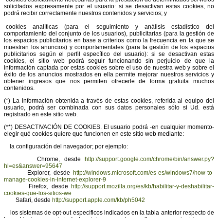
solicitados expresamente por el usuario: si se desactivan estas cookies, no
podrá recibir correctamente nuestros contenidos y servicios; y
-cookies analíticas (para el seguimiento y análisis estadístico del
comportamiento del conjunto de los usuarios), publicitarias (para la gestión de
los espacios publicitarios en base a criterios como la frecuencia en la que se
muestran los anuncios) y comportamentales (para la gestión de los espacios
publicitarios según el perfil específico del usuario): si se desactivan estas
cookies, el sitio web podrá seguir funcionando sin perjuicio de que la
información captada por estas cookies sobre el uso de nuestra web y sobre el
éxito de los anuncios mostrados en ella permite mejorar nuestros servicios y
obtener ingresos que nos permiten ofrecerle de forma gratuita muchos
contenidos.
(*) La información obtenida a través de estas cookies, referida al equipo del
usuario, podrá ser combinada con sus datos personales sólo si Ud. está
registrado en este sitio web.
(**) DESACTIVACIÓN DE COOKIES. El usuario podrá -en cualquier momento-
elegir qué cookies quiere que funcionen en este sitio web mediante:
la configuración del navegador; por ejemplo:
Chrome, desde
http://support.google.com/chrome/bin/answer.py?
hl=es&answer=95647
Explorer, desde
http://windows.microsoft.com/es-es/windows7/how-to-
manage-cookies-in-internet-explorer-9
Firefox, desde
http://support.mozilla.org/es/kb/habilitar-y-deshabilitar-
cookies-que-los-sitios-we
Safari, desde
http://support.apple.com/kb/ph5042
los sistemas de opt-out específicos indicados en la tabla anterior respecto de