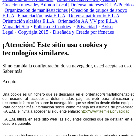
Creación nueva ley Admon.Local
|
Defensa intereses E.L.A/Pueblos
|
Organización de manifestaciones
|
Creación de grupos de apoyo
E.L.A
|
Financiación justa E.L.A
|
Defensa patrimonio E.L.A
|
Orientación alcaldes E.L.A
|
Orientación AA.VV pro E.L.A
|
Mapa del Sito
·
Política de Cookies
·
Privacidad
·
Aviso
Legal
·
Copyright 2015
·
Diseñada y Creada por ifcnet.es
¡Atención! Este sitio usa cookies y
tecnologías similares.
Si no cambia la configuración de su navegador, usted acepta su uso.
Saber más
Acepto
Una cookie es un fichero que se descarga en el ordenador/smartphone/tablet
del usuario al acceder a determinadas páginas web para almacenar y
recuperar información sobre la navegación que se efectúa desde dicho equipo.
Para conocer más información sobre como maneja los asuntos de privacidad
F.A.E.M. le invita a acceder al siguiente enlace:
http://www.faem.es/privacidad
F.A.E.M. utiliza en este sitio web las siguientes cookies que se detallan en el
cuadro siguiente:
-cookies estrictamente necesarias para la prestación de determinados servicios