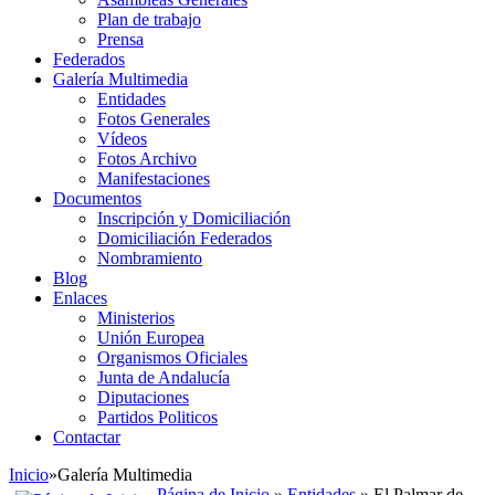
Plan de trabajo
Prensa
Federados
Galería Multimedia
Entidades
Fotos Generales
Vídeos
Fotos Archivo
Manifestaciones
Documentos
Inscripción y Domiciliación
Domiciliación Federados
Nombramiento
Blog
Enlaces
Ministerios
Unión Europea
Organismos Oficiales
Junta de Andalucía
Diputaciones
Partidos Politicos
Contactar
Inicio
»
Galería Multimedia
Página de Inicio
»
Entidades
» El Palmar de