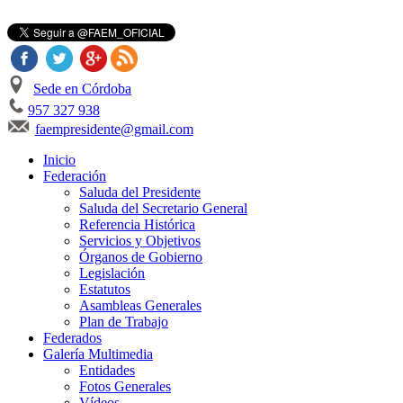
Sede en Córdoba
957 327 938
faempresidente@gmail.com
Inicio
Federación
Saluda del Presidente
Saluda del Secretario General
Referencia Histórica
Servicios y Objetivos
Órganos de Gobierno
Legislación
Estatutos
Asambleas Generales
Plan de Trabajo
Federados
Galería Multimedia
Entidades
Fotos Generales
Vídeos