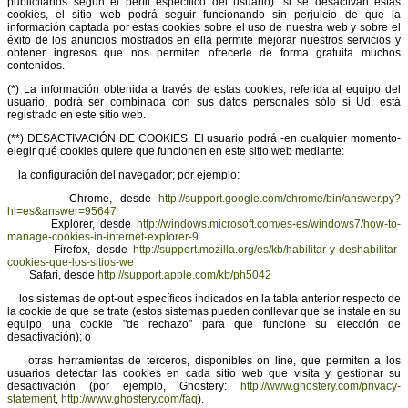
publicitarios según el perfil específico del usuario): si se desactivan estas
cookies, el sitio web podrá seguir funcionando sin perjuicio de que la
información captada por estas cookies sobre el uso de nuestra web y sobre el
éxito de los anuncios mostrados en ella permite mejorar nuestros servicios y
obtener ingresos que nos permiten ofrecerle de forma gratuita muchos
contenidos.
(*) La información obtenida a través de estas cookies, referida al equipo del
usuario, podrá ser combinada con sus datos personales sólo si Ud. está
registrado en este sitio web.
(**) DESACTIVACIÓN DE COOKIES. El usuario podrá -en cualquier momento-
elegir qué cookies quiere que funcionen en este sitio web mediante:
la configuración del navegador; por ejemplo:
Chrome, desde
http://support.google.com/chrome/bin/answer.py?
hl=es&answer=95647
Explorer, desde
http://windows.microsoft.com/es-es/windows7/how-to-
manage-cookies-in-internet-explorer-9
Firefox, desde
http://support.mozilla.org/es/kb/habilitar-y-deshabilitar-
cookies-que-los-sitios-we
Safari, desde
http://support.apple.com/kb/ph5042
los sistemas de opt-out específicos indicados en la tabla anterior respecto de
la cookie de que se trate (estos sistemas pueden conllevar que se instale en su
equipo una cookie "de rechazo" para que funcione su elección de
desactivación); o
otras herramientas de terceros, disponibles on line, que permiten a los
usuarios detectar las cookies en cada sitio web que visita y gestionar su
desactivación (por ejemplo, Ghostery:
http://www.ghostery.com/privacy-
statement
,
http://www.ghostery.com/faq
).