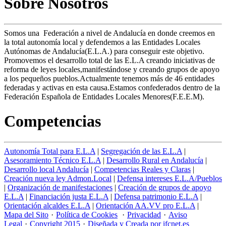
Sobre Nosotros
Somos una Federación a nivel de Andalucía en donde creemos en
la total autonomía local y defendemos a las Entidades Locales
Autónomas de Andalucía(E.L.A.) para conseguir este objetivo.
Promovemos el desarrollo total de las E.L.A creando iniciativas de
reforma de leyes locales,manifestándose y creando grupos de apoyo
a los pequeños pueblos.Actualmente tenemos más de 46 entidades
federadas y activas en esta causa.Estamos confederados dentro de la
Federación Española de Entidades Locales Menores(F.E.E.M).
Competencias
Autonomía Total para E.L.A
|
Segregación de las E.L.A
|
Asesoramiento Técnico E.L.A
|
Desarrollo Rural en Andalucía
|
Desarrollo local Andalucía
|
Competencias Reales y Claras
|
Creación nueva ley Admon.Local
|
Defensa intereses E.L.A/Pueblos
|
Organización de manifestaciones
|
Creación de grupos de apoyo
E.L.A
|
Financiación justa E.L.A
|
Defensa patrimonio E.L.A
|
Orientación alcaldes E.L.A
|
Orientación AA.VV pro E.L.A
|
Mapa del Sito
·
Política de Cookies
·
Privacidad
·
Aviso
Legal
·
Copyright 2015
·
Diseñada y Creada por ifcnet.es