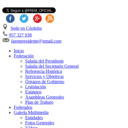
Sede en Córdoba
957 327 938
faempresidente@gmail.com
Inicio
Federación
Saluda del Presidente
Saluda del Secretario General
Referencia Histórica
Servicios y Objetivos
Órganos de Gobierno
Legislación
Estatutos
Asambleas Generales
Plan de Trabajo
Federados
Galería Multimedia
Entidades
Fotos Generales
Vídeos