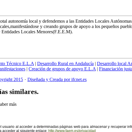
otal autonomía local y defendemos a las Entidades Locales Autónomas
s locales,manifestándose y creando grupos de apoyo a los pequeños pueb
de Entidades Locales Menores(F.E.E.M).
nto Técnico E.L.A
|
Desarrollo Rural en Andalucía
|
Desarrollo local A
nifestaciones
|
Creación de grupos de apoyo E.L.A
|
Financiación just
yright 2015
·
Diseñada y Creada por ifcnet.es
ías similares.
aber más
el usuario al acceder a determinadas páginas web para almacenar y recuperar in
a acceder al siguiente enlace:
http://www.faem.es/privacidad