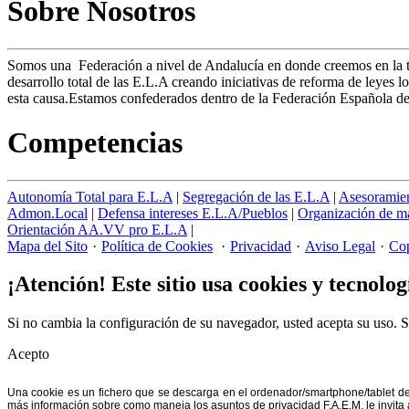
Sobre Nosotros
Somos una Federación a nivel de Andalucía en donde creemos en la t
desarrollo total de las E.L.A creando iniciativas de reforma de leye
esta causa.Estamos confederados dentro de la Federación Española 
Competencias
Autonomía Total para E.L.A
|
Segregación de las E.L.A
|
Asesoramie
Admon.Local
|
Defensa intereses E.L.A/Pueblos
|
Organización de ma
Orientación AA.VV pro E.L.A
|
Mapa del Sito
·
Política de Cookies
·
Privacidad
·
Aviso Legal
·
Cop
¡Atención! Este sitio usa cookies y tecnolog
Si no cambia la configuración de su navegador, usted acepta su uso.
S
Acepto
Una cookie es un fichero que se descarga en el ordenador/smartphone/tablet d
más información sobre como maneja los asuntos de privacidad F.A.E.M. le invita 